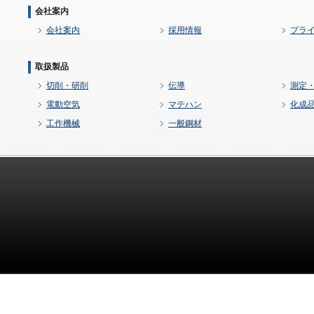
会社案内
会社案内
採用情報
プラ
取扱製品
切削・研削
伝導
測定
電動空気
マテハン
化成
工作機械
一般鋼材