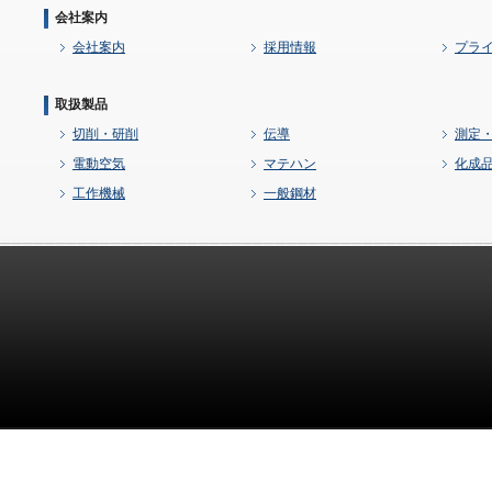
会社案内
会社案内
採用情報
プラ
取扱製品
切削・研削
伝導
測定
電動空気
マテハン
化成
工作機械
一般鋼材