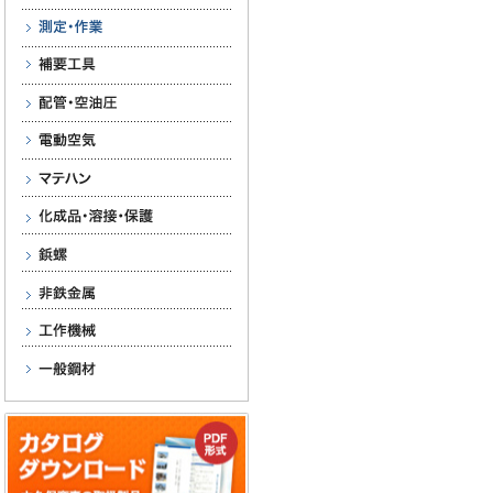
測定・作業
補要工具
配管・空油圧
電動空気
マテハン
化成品・溶接・保護
鋲螺
非鉄金属
工作機械
一般鋼材